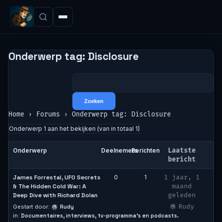
Onderwerp tag: Disclosure
Home
›
Forums
›
Onderwerp tag: Disclosure
Onderwerp 1 aan het bekijken (van in totaal 1)
Onderwerp
Deelnemers
Berichten
Laatste
bericht
James Forrestal, UFO Secrets
0
1
1 jaar, 1
& The Hidden Cold War: A
maand
Deep Dive with Richard Dolan
geleden
Rudy
Gestart door:
Rudy
in:
Documentaires, interviews, tv-programma’s en podcasts.