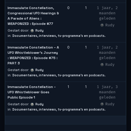
Immaculate Constellation,
0
1
1 jaar, 2
Congressional UFO Hearings &
maanden
A Parade of Aliens :
geleden
WEAPONIZED : Episode #77
Rudy
Gestart door:
Rudy
in:
Documentaires, interviews, tv-programma’s en podcasts.
Immaculate Constellation – A
0
1
1 jaar, 2
UFO Whistleblower’s Journey
maanden
: WEAPONIZED : Episode #75 :
geleden
PART 3
Rudy
Gestart door:
Rudy
in:
Documentaires, interviews, tv-programma’s en podcasts.
Immaculate Constellation –
1
1
1 jaar, 3
UFO Whistleblower Goes
maanden
Public Episode 1
geleden
Rudy
Gestart door:
Rudy
in:
Documentaires, interviews, tv-programma’s en podcasts.