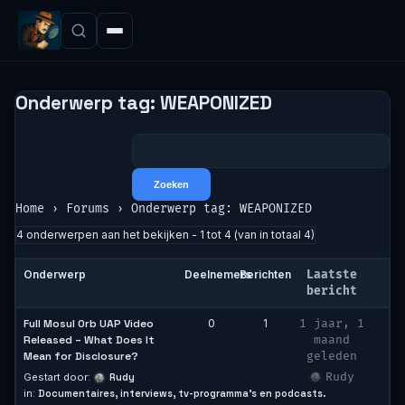
Onderwerp tag: WEAPONIZED
Home
›
Forums
›
Onderwerp tag: WEAPONIZED
4 onderwerpen aan het bekijken - 1 tot 4 (van in totaal 4)
Onderwerp
Deelnemers
Berichten
Laatste
bericht
Full Mosul Orb UAP Video
0
1
1 jaar, 1
Released – What Does It
maand
Mean for Disclosure?
geleden
Rudy
Gestart door:
Rudy
in:
Documentaires, interviews, tv-programma’s en podcasts.