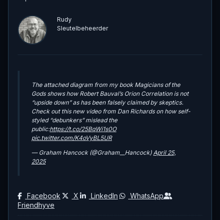
Rudy
Sleutelbeheerder
The attached diagram from my book Magicians of the
Gods shows how Robert Bauval’s Orion Correlation is not
“upside down” as has been falsely claimed by skeptics.
Check out this new video from Dan Richards on how self-
styled “debunkers” mislead the
public:
https://t.co/25BqWi1s0O
pic.twitter.com/K4oVyBL5UR
— Graham Hancock (@Graham__Hancock)
April 25,
2025
Facebook
X
LinkedIn
WhatsApp
Friendhyve