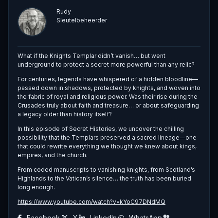
Rudy
Sleutelbeheerder
What if the Knights Templar didn’t vanish… but went
underground to protect a secret more powerful than any relic?
For centuries, legends have whispered of a hidden bloodline—
passed down in shadows, protected by knights, and woven into
the fabric of royal and religious power. Was their rise during the
Crusades truly about faith and treasure… or about safeguarding
a legacy older than history itself?
In this episode of Secret Histories, we uncover the chilling
possibility that the Templars preserved a sacred lineage—one
that could rewrite everything we thought we knew about kings,
empires, and the church.
From coded manuscripts to vanishing knights, from Scotland’s
Highlands to the Vatican’s silence… the truth has been buried
long enough.
https://www.youtube.com/watch?v=kYoC97DNdMQ
Facebook
X
LinkedIn
WhatsApp